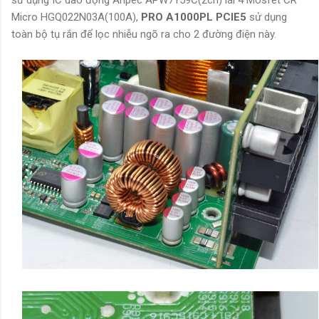
sử dụng IC dao động Anpec APW7159C(2ch) lái 4 Mosfet CR
Micro HGQ022N03A(100A),
PRO A1000PL PCIE5
sử dụng
toàn bộ tụ rắn để lọc nhiễu ngõ ra cho 2 đường điện này.