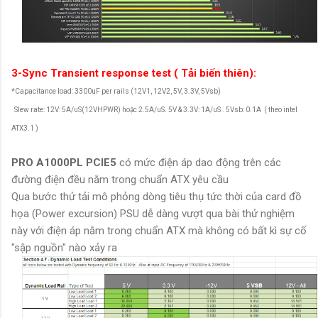
3-Sync Transient response test ( Tải biến thiên):
*Capacitance load: 3300uF per rails (12V1, 12V2, 5V, 3.3V, 5Vsb)
Slew rate: 12V: 5A/uS(12VHPWR) hoặc 2.5A/uS. 5V & 3.3V: 1A/uS . 5Vsb: 0.1A ( theo intel
ATX3.1 )
PRO A1000PL PCIE5
có mức điện áp dao động trên các
đường điện đều nằm trong chuẩn ATX yêu cầu
Qua bước thử tải mô phỏng dòng tiêu thụ tức thời của card đồ
họa (Power excursion) PSU dễ dàng vượt qua bài thử nghiệm
này với điện áp nằm trong chuẩn ATX mà không có bất kì sự cố
"sập nguồn" nào xảy ra