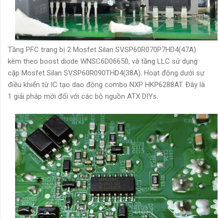
Tầng PFC trang bị 2 Mosfet Silan SVSP60R070P7HD4(47A)
kèm theo boost diode WNSC6D06650, và tầng LLC sử dụng
cặp Mosfet Silan SVSP60R090THD4(38A). Hoạt động dưới sự
điều khiển từ IC tạo dao động combo NXP HKP6288AT. Đây là
1 giải pháp mới đối với các bộ nguồn ATX DIYs.