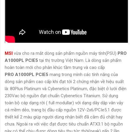
MSI
vừa cho ra mắt dòng sản phẩm nguồn máy tính(PSU)
PRO
A1000PL PCIE5
tại thị trường Việt Nam. Là dòng sản phẩm
hoàn toàn mới cho phân khúc tầm trung và cao cấp
PRO A1000PL PCIE5
mang trong mình các tính năng của
dòng sản phẩm cao cấp khi đạt tới 2 chứng nhận về hiệu suất
là: 80Plus Platinum và Cybenetics Platinum, đặc biệt ở lưới điện
230Vac bộ nguồn đạt chuẩn Cybenetics Titanium. Sử dụng
toàn bộ cáp dạng rời ( full modullar) với dạng dây dập vân vảy
cá mềm dẻo,
trang bị đầu cấp nguồn 12V-2x6/PCIe5.1 được
thiết kế 2 màu giúp người dùng nhận biết đã cắm đủ chặt hay
chưa.
Ngoài ra với việc đạt được tiêu chuẩn ATX3.1 bộ nguồn
này có thể chịu được dòng tiêu thụ tức thời(peak) gấp 2 lần