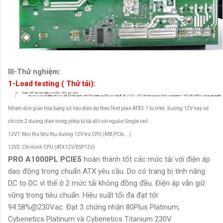
III-Thử nghiệm:
1-Load testing ( Thử tải):
Nhằm đơn giản hóa bảng số liệu điện áp theo Test plan ATX3.1 từ Intel. Đường 12V nay sẽ
chỉ còn 2 đường điện trong phép tử tải đối với nguồn Single rail
12V1: Mọi thứ tiêu thụ đường 12V trừ CPU (MB,PCIe,...)
12V2: Chỉ mình CPU (ATX12V/ESP12V)
PRO A1000PL PCIE5
hoàn thành tốt các mức tải với điện áp
dao động trong chuẩn ATX yêu cầu. Do có trang bị tính năng
DC to DC vì thế ở 2 mức tải không đồng đều. Điện áp vẫn giữ
vững trong tiêu chuẩn. Hiệu suất tối đa đạt tới
94.58%@230Vac. Đạt 3 chứng nhận 80Plus Platinum,
Cybenetics Platinum và Cybenetics Titanium 230V