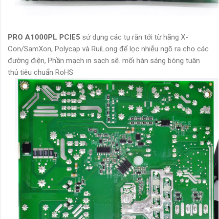
PRO A1000PL PCIE5
sử dụng các tụ rắn tới từ hãng X-
Con/SamXon,
Polycap và RuiLong để lọc nhiễu ngõ ra cho các
đường điện,
Phần mạch in sạch sẽ. mối hàn sáng bóng tuân
thủ tiêu chuẩn RoHS