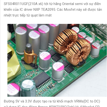
SFS04R011UGF(210A x6) tới từ hãng Oriental semi với sự điền
khiển của IC driver NXP TEA2095. Các Mosfet này sẽ được tản
nhiệt trực tiếp từ quạt làm mát
Đường 5V và 3.3V được tạo ra từ khối mạch VRMs(DC to DC)