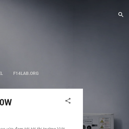
EL
F14LAB.ORG
50W
o vừa đem tới tới thị trường Việt