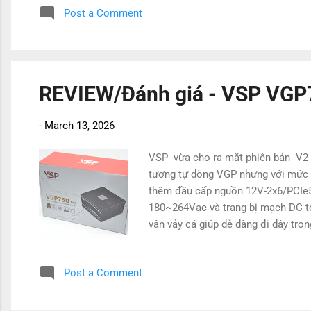
Post a Comment
REVIEW/Đánh giá - VSP VGP
-
March 13, 2026
VSP vừa cho ra mắt phiên bản V2
tương tự dòng VGP nhưng với mức 
thêm đầu cấp nguồn 12V-2x6/PCIe5.
180~264Vac và trang bị mạch DC to
vân vảy cá giúp dễ dàng đi dây tro
Post a Comment