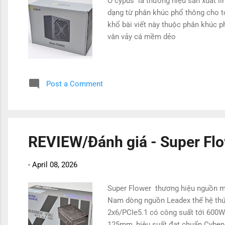
O cypus là thương hiệu sản xuất li
dạng từ phân khúc phổ thông cho
khổ bài viết này thuộc phân khúc p
vân vảy cá mềm dẻo
Post a Comment
REVIEW/Đánh giá - Super F
-
April 08, 2026
Super Flower thương hiệu nguồn má
Nam dòng nguồn Leadex thế hệ thứ 
2x6/PCIe5.1 có công suất tới 600W. 
125mm, hiệu suất đạt chuẩn Cybene