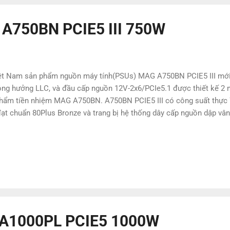
 A750BN PCIE5 III 750W
 Việt Nam sản phẩm nguồn máy tính(PSUs) MAG A750BN PCIE5 III mới
cộng hưởng LLC, và đầu cấp nguồn 12V-2x6/PCIe5.1 được thiết kế 2 
phẩm tiền nhiệm MAG A750BN. A750BN PCIE5 III có công suất thực
đạt chuẩn 80Plus Bronze và trang bị hệ thống dây cấp nguồn dập v
 A1000PL PCIE5 1000W