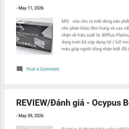
-
May 11, 2026
MSI vừa cho ra mắt dòng sản phẩm
cho phân khúc tầm trung và cao c
nhận về hiệu suất là: 80Plus Plati
dụng toàn bộ cáp dạng rời ( full m
màu giúp người dùng nhận biết đã 
dòng tiêu thụ tức thời(peak) gấp
Post a Comment
REVIEW/Đánh giá - Ocypus 
-
May 09, 2026