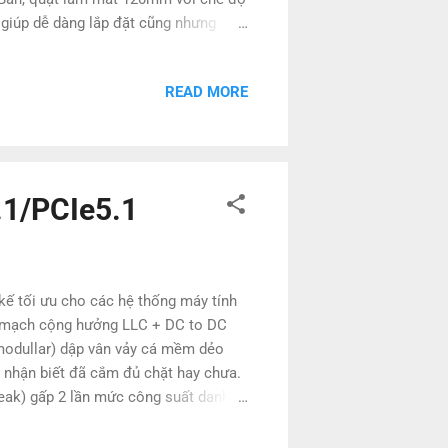
úp dễ dàng lắp đặt cũng nhưng
READ MORE
.1/PCIe5.1
 tối ưu cho các hệ thống máy tính
, mạch cộng hưởng LLC + DC to DC
 modullar) dập vân vảy cá mềm dẻo
g nhận biết đã cắm đủ chặt hay chưa.
peak) gấp 2 lần mức công suất danh