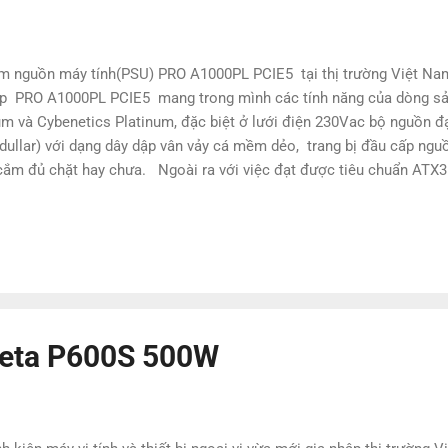
 nguồn máy tính(PSU) PRO A1000PL PCIE5 tại thị trường Việt Na
ấp PRO A1000PL PCIE5 mang trong mình các tính năng của dòng sản
num và Cybenetics Platinum, đặc biệt ở lưới điện 230Vac bộ nguồn 
odullar) với dạng dây dập vân vảy cá mềm dẻo, trang bị đầu cấp ngu
cắm đủ chặt hay chưa. Ngoài ra với việc đạt được tiêu chuẩn ATX3
 2 lần mức công suất danh định tương đương 2000W mà vẫn đảm bảo 
Beta P600S 500W