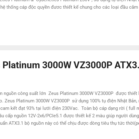
thống cáp độc quyền đươc thiết kế chung cho các loại đầu cắm gi
s Platinum 3000W VZ3000P ATX3
 nguồn công suất lớn Zeus Platinum 3000W VZ3000P được thiết kế
 cao. Zeus Platinum 3000W VZ3000P sử dụng 100% tụ điện Nhật Bản
 cam kết đạt 93% tại lưới điện 230Vac. Toàn bộ cáp dạng rời ( full
4 đầu cấp nguồn 12V-2x6/PCIe5.1 được thiết kế 2 màu giúp người dùn
huẩn ATX3.1 bộ nguồn này có thể chịu được dòng tiêu thụ tức thời(
ảm bảo khả năng hoạt động ổn định