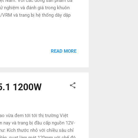
g Việt Nam. Với các dòng sản phẩm đa
 nghiệm và đánh giá trong khuôn
DC/VRM và trang bị hệ thống dây dập
READ MORE
e5.1 1200W
o vừa đem tới tới thị trường Việt
 nay và trang bị đầu cấp nguồn 12V-
ích thước nhỏ với chiều sâu chỉ
 Bản, quạt làm mát 120mm với chế độ