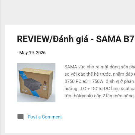
REVIEW/Đánh giá - SAMA B7
-
May 19, 2026
SAMA vừa cho ra mắt dòng sản ph
so với các thế hệ trước, nhằm đáp
B750 PCIe5.1 750W định vị ở phân k
hưởng LLC + DC to DC hiệu suất ca
tức thời(peak) gấp 2 lần mức công
Post a Comment