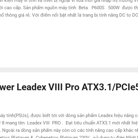
nh kiện máy vi tính và thiết bị ngoại vi vừa mới gia nhập thị trườn
 tới cao cấp. Sản phẩm nguồn máy tính Beta P600S 500W được thử
hổ thông giá rẻ. Với điểm nổi bật nhất là trang bị tính năng DC to 
lower Leadex VIII Pro ATX3.1/PCI
y tính(PSUs), được biết tới với dòng sản phẩm Leadex hiệu năng ca
8 mang tên Leadex VIII PRO . Đạt tiêu chuẩn ATX3.1 mới nhất hiện
Ngoài ra dòng sản phẩm này còn có các tính năng cao cấp khác như: K
tics Platinum & Cybenetics Platinum 230V , sử dụng tụ điện Nhật