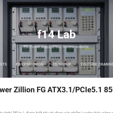
Skip to main content
f14 Lab
PC Power supply(PSU) Review website.
ENTS
FB/EPMUOIBON
FB/GROUP
YOUTUBE CHANN
wer Zillion FG ATX3.1/PCIe5.1 8
 tính( PSUs ), được biết tới với dòng sản phẩm Leadex hiệu năng ca