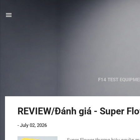
F14 TEST EQUIPM
P
REVIEW/Đánh giá - Super Flo
o
s
-
July 02, 2026
t
s
Super Flower thương hiệu nguồn máy