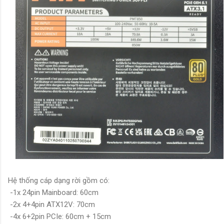
Hệ thống cáp dạng rời gồm có:
-1x 24pin Mainboard: 60cm
-2x 4+4pin ATX12V: 70cm
-4x 6+2pin PCIe: 60cm + 15cm