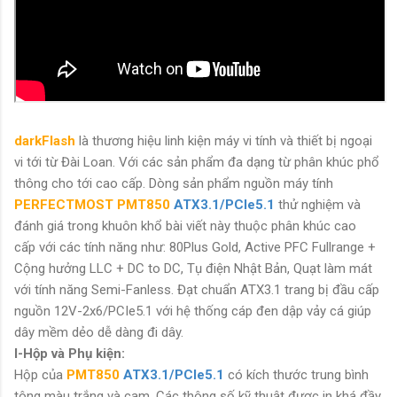
darkFlash
là thương hiệu linh kiện máy vi tính và thiết bị ngoại
vi tới từ Đài Loan. Với các sản phẩm đa dạng từ phân khúc phổ
thông cho tới cao cấp. Dòng sản phẩm nguồn máy tính
PERFECTMOST
PMT850
ATX3.1/PCIe5.1
thử nghiệm và
đánh giá trong khuôn khổ bài viết này thuộc phân khúc cao
cấp với các tính năng như: 80Plus Gold, Active PFC Fullrange +
Cộng hưởng LLC + DC to DC, Tụ điện Nhật Bản, Quạt làm mát
với tính năng Semi-Fanless.
Đạt chuẩn ATX3.1
trang bị đầu cấp
nguồn 12V-2x6/PCIe5.1 với hệ thống cáp đen dập vảy cá giúp
dây mềm dẻo dễ dàng đi dây.
I-Hộp và Phụ kiện:
Hộp của
PMT850
ATX3.1/PCIe5.1
có kích thước trung bình
tông màu trắng và cam. Các thông số kỹ thuật được in khá đầy