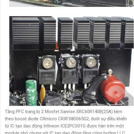
Tầng PFC trang bị 2 Mosfet Sanrise SRC60R140B(25A) kèm
theo boost diode CRmicro CRXF08D065G2, dưới sự điều khiển
từ IC tạo dao động Infineon ICE2PCS01G được hàn trên một
module nhỏ chung với IC tạo dao động tầng cộng hưởng LLC.