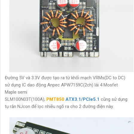
Đường 5V và 3.3V được tạo ra từ khối mạch VRMs(DC to DC)
sử dụng IC dao động Anpec APW7159C(2ch) lái 4 Mosfet
Maple semi
SLM100N03T(100A),
PMT850
ATX3.1/PCIe5.1
cũng sử dụng
tụ rắn NJcon để lọc nhiễu ngõ ra cho 2 đường điện này.