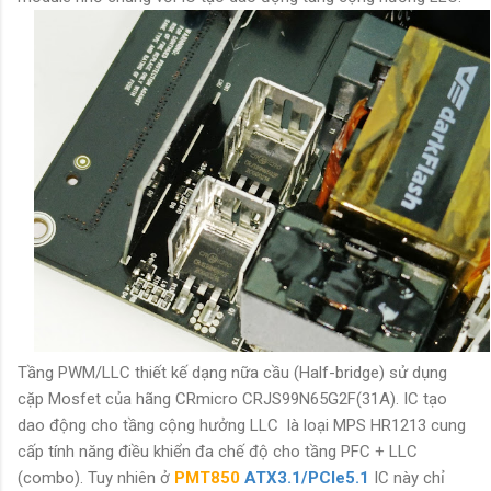
Tầng PWM/LLC thiết kế dạng nữa cầu (Half-bridge) sử dụng
cặp Mosfet của hãng CRmicro
CRJS99N65G2F(31A)
. IC tạo
dao động cho tầng cộng hưởng LLC là loại MPS HR1213 cung
cấp tính năng điều khiển đa chế độ cho tầng PFC + LLC
(combo). Tuy nhiên ở
PMT850
ATX3.1/PCIe5.1
IC này chỉ