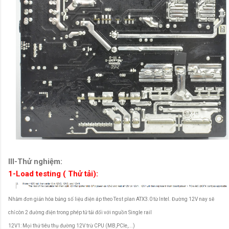
III-Thử nghiệm:
1-Load testing ( Thử tải):
Nhằm đơn giản hóa bảng số liệu điện áp theo Test plan ATX3.0 từ Intel. Đường 12V nay sẽ
chỉ còn 2 đường điện trong phép tử tải đối với nguồn Single rail
12V1: Mọi thứ tiêu thụ đường 12V trừ CPU (MB,PCIe,...)