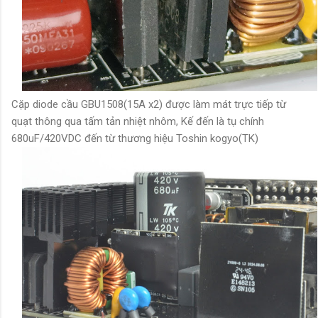
Cặp diode cầu GBU1508(15A x2) được làm mát trực tiếp từ
quạt thông qua tấm tản nhiệt nhôm, Kế đến là tụ chính
680uF/420VDC đến từ thương hiệu Toshin kogyo(TK)