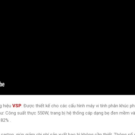
g hiệu
VSP
. Được thiết kế cho các cấu hình máy vi tính phân khúc p
hư:
Công suất thực 550W,
trang bị hệ thống cáp dạng bẹ đen mềm và
 82% .
 carton, giúp giảm chi phí sản xuất bao bì không cần thiết. Thông 