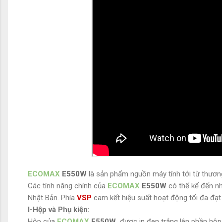
ECOMAX
E550W
là sản phẩm nguồn máy tính tới từ thươn
Các tính năng chính của
ECOMAX
E550W
có thể kể đến n
Nhật Bản. Phía
VSP
cam kết hiệu suất hoạt động tối đa đạt
I-Hộp và Phụ kiện:
Hộp của
ECOMAX
E550W
được in đen trắng lên phần hộp