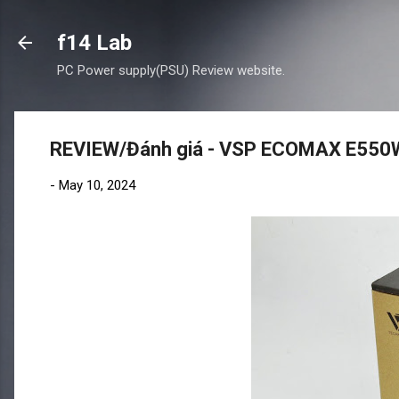
f14 Lab
PC Power supply(PSU) Review website.
REVIEW/Đánh giá - VSP ECOMAX E550
-
May 10, 2024