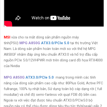
MSI
vừa cho ra mắt dòng sản phẩm nguồn máy
tính(PSU)
MPG A850G
ATX3.0/PCIe 5.0
tại thị trường Việt
Nam. Là dòng sản phẩm hoàn toàn mới so với thế hệ MPG
A850GF nhằm đáp ứng tiêu chuẩn ATX3.0 và hổ trợ đầu cấp
nguồn PCIe 5.0/12VHPWR mới trên dòng card đồ họa RTX4000
của Nvidia
MPG A850G
ATX3.0/PCIe 5.0
mang trong mình các tính
năng của dòng sản phẩm cao cấp như: 80Plus Gold, Active PFC
fullrange, 100% tụ nhật bản, Sử dụng toàn bộ cáp dạng rời ( full
modullar) và chế độ semi-fanless với quạt FDB độ bền cao.
Ngoài ra với việc đạt được tiêu chuẩn ATX3.0/PCIe5.0 bộ
nguồn này có thể chịu được dòng tiêu thụ tức thời(peak) gấp 2