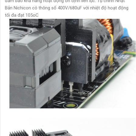
đảm bảo khả năng hoạt động ổn định liên lục. Tụ chính Nhật
Bản Nichicon có thông số 400V/680uF với nhiệt độ hoạt động
tối đa đạt 105oC