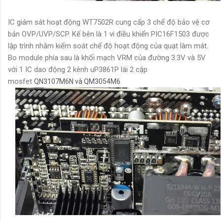
IC giám sát hoạt động WT7502R cung cấp 3 chế độ bảo vệ cơ
bản OVP/UVP/SCP. Kế bên là 1 vi điều khiển PIC16F1503 được
lập trình nhằm kiểm soát chế độ hoạt động của quạt làm mát.
Bo module phía sau là khối mạch VRM của đường 3.3V và 5V
với 1 IC dao động 2 kênh uP3861P lái 2 cặp
mosfet
QN3107M6N và QM3054M6