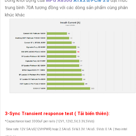
Dòng khởi động của
MPG A850G
ATX3.0/PCIe 5.0
đạt mức
trung bình 70A tương đồng với các dòng sản phẩm cùng phân
khúc khác
3-Sync Transient response test ( Tải biến thiên):
*Capacitance load: 3300uF per rails (12V1, 12V2, 5V, 3.3V, 5Vsb)
Slew rate: 12V: 5A/uS(12VHPWR) hoặc 2.5A/uS. 5V & 3.3V: 1A/uS . 5Vsb: 0.1A ( theo intel