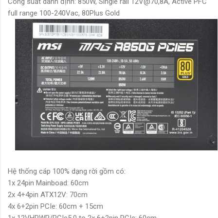
Công suất danh định: 850W, Single rail 12V@70,8A, Active PFC
full range 100-240Vac, 80Plus Gold
Hệ thống cáp 100% dạng rời gồm có:
1x 24pin Mainboad: 60cm
2x 4+4pin ATX12V: 70cm
4x 6+2pin PCIe: 60cm + 15cm
1x 12VHPWR/PCIe5.0
to 2x 6+2pin PCIe: 60cm