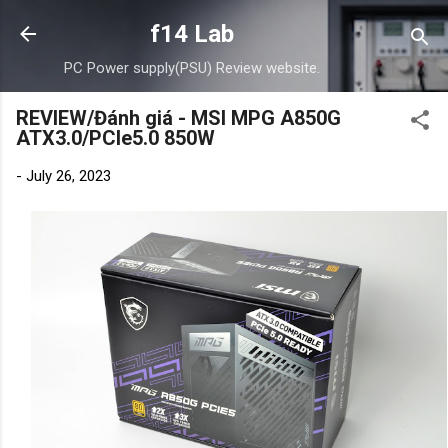
Skip to main content
f14 Lab
PC Power supply(PSU) Review website.
REVIEW/Đánh giá - MSI MPG A850G
ATX3.0/PCIe5.0 850W
-
July 26, 2023