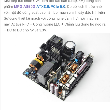
MSI tiếp tục chọn CWT làm đối tác sản xuất(OEM) dòng sản
phẩm
MPG A850G
ATX3.0/PCIe 5.0
,
Do có kích thước nhỏ
với mật độ công suất cao nên bo mạch chính
dày đặc linh kiện.
Sử dụng thiết kế mạch với công nghệ gần như mới nhất hiên
nay: Active PFC + Cộng hưởng LLC + Chỉnh lưu đồng bộ ngõ ra
+ DC to DC cho 5v và 3.3V.