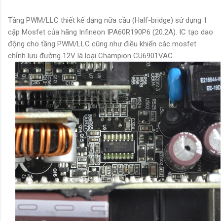
Tầng PWM/LLC thiết kế dạng nữa cầu (Half-bridge) sử dụng 1
cặp Mosfet của hãng Infineon IPA60R190P6 (20.2A). IC tạo dao
động cho tầng PWM/LLC cũng như điều khiển các mosfet
chỉnh lưu đường 12V là loại Champion CU6901VAC