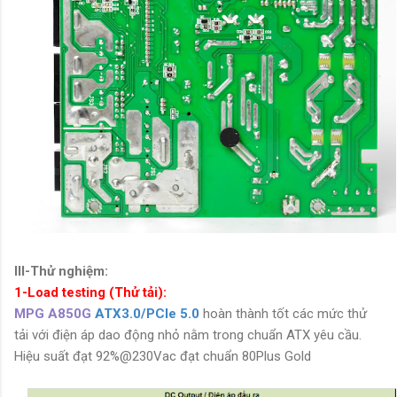
III-Thử nghiệm:
1-Load testing (Thử tải):
MPG A850G
ATX3.0/PCIe 5.0
hoàn thành tốt các mức thử
tải với điện áp dao động nhỏ nằm trong chuẩn ATX yêu cầu.
Hiệu suất đạt 92%@230Vac đạt chuẩn 80Plus Gold