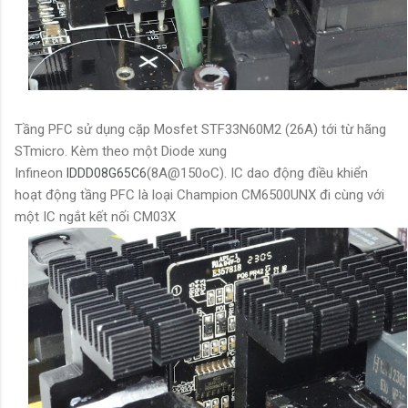
Tầng PFC sử dụng cặp Mosfet STF33N60M2 (26A) tới từ hãng
STmicro. Kèm theo một Diode xung
Infineon
(8A@150oC). IC dao động điều khiển
IDDD08G65C6
hoạt động tầng PFC là loại Champion CM6500UNX đi cùng với
một IC ngắt kết nối CM03X