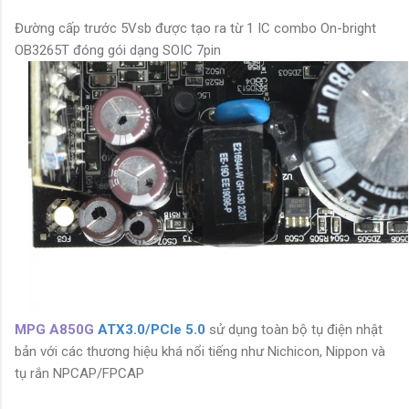
Đường cấp trước 5Vsb được tạo ra từ 1 IC combo On-bright
OB3265T đóng gói dạng SOIC 7pin
MPG A850G
ATX3.0/PCIe 5.0
sử dụng toàn bộ tụ điện nhật
bản với các thương hiệu khá nổi tiếng như Nichicon, Nippon và
tụ rắn NPCAP/FPCAP