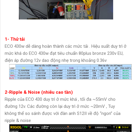
1- Thử tải
ECO 430w dễ dàng hoàn thành các mức tải . Hiệu suất duy trì ở
mức khá do ECO 430w đạt tiêu chuẩn 80plus bronze 230v EU,
điện áp đường 12v dao động nhẹ trong khoảng 0.36v
2-Ripple & Noise (nhiễu cao tần)
Ripple của ECO 430 duy trì ở mức khá , tối đa ~55mV cho
đường 12v. Các đường còn lại duy trì ở mức ~20mV , Tuy
không thể so sánh được với đàn anh S12II về độ “ngon” của
ripple & noise