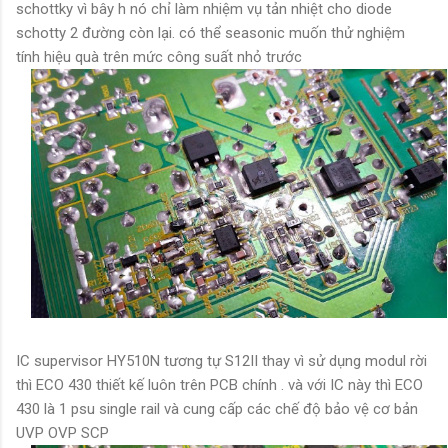
schottky vì bây h nó chỉ làm nhiệm vụ tản nhiệt cho diode
schotty 2 đường còn lại. có thể seasonic muốn thử nghiệm
tính hiệu quà trên mức công suất nhỏ trước
IC supervisor HY510N tương tự S12II thay vì sử dụng modul rời
thì ECO 430 thiết kế luôn trên PCB chính . và với IC này thì ECO
430 là 1 psu single rail và cung cấp các chế độ bảo vệ cơ bản
UVP OVP SCP