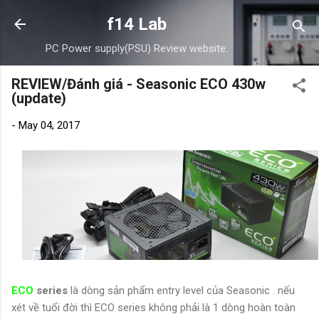
Skip to main content
f14 Lab
PC Power supply(PSU) Review website.
REVIEW/Đánh giá - Seasonic ECO 430w
(update)
-
May 04, 2017
ECO
series
là dòng sản phẩm entry level của Seasonic . nếu
xét về tuổi đời thì ECO series không phải là 1 dòng hoàn toàn