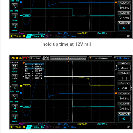
hold up time at 12V rail