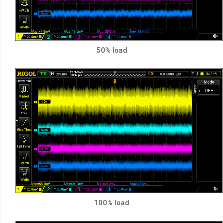
50% load
100% load