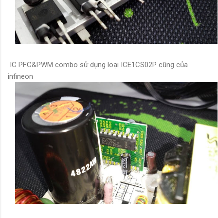
IC PFC&PWM combo sử dụng loại ICE1CS02P cũng của
infineon