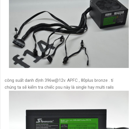
công suất danh định 396w@12v. APFC , 80plus bronze . tí
chúng ta sẽ kiểm tra chiếc psu này là single hay multi rails