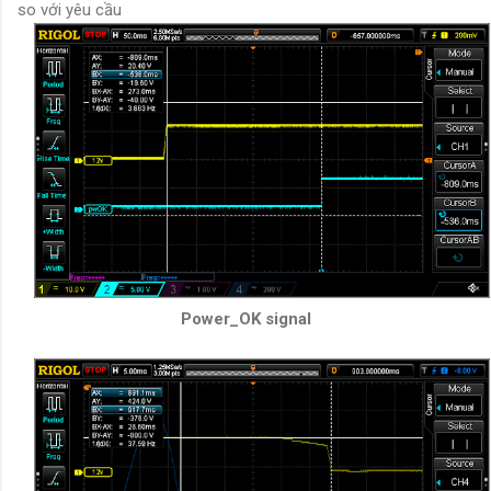
so với yêu cầu
Power_OK signal