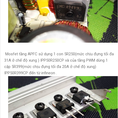
Mosfet tầng APFC sử dụng 1 con 5R250(mức chịu đựng tối đa
31A ở chế độ xung ) IPP50R250CP và của tầng PWM dùng 1
cặp 5R399(mức chịu đựng tối đa 20A ở chế độ xung)
IPP50R399CP đến từ infineon .