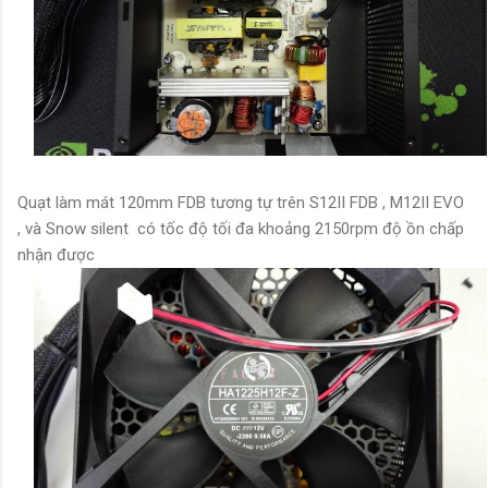
Quạt làm mát 120mm FDB tương tự trên S12II FDB , M12II EVO
, và Snow silent có tốc độ tối đa khoảng 2150rpm độ ồn chấp
nhận được