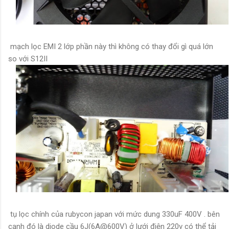
mạch lọc EMI 2 lớp phần này thì không có thay đổi gì quá lớn
so với S12II
tụ lọc chính của rubycon japan với mức dung 330uF 400V . bên
cạnh đó là diode cầu 6J(6A@600V) ở lưới điện 220v có thể tải