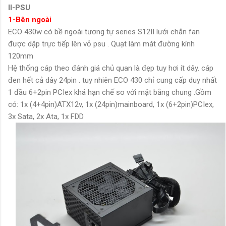
II-PSU
1-Bên ngoài
ECO 430w có bề ngoài tương tự series S12II lưới chắn fan
được dập trực tiếp lên vỏ psu . Quạt làm mát đường kính
120mm
Hệ thống cáp theo đánh giá chủ quan là đẹp tuy hơi ít dây. cáp
đen hết cả dây 24pin . tuy nhiên ECO 430 chỉ cung cấp duy nhất
1 đầu 6+2pin PCIex khá hạn chế so với mặt bằng chung .Gồm
có: 1x (4+4pin)ATX12v, 1x (24pin)mainboard, 1x (6+2pin)PCIex,
3x Sata, 2x Ata, 1x FDD