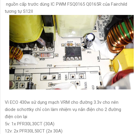
nguồn cấp trước dùng IC PWM FSQ0165 Q0165R của Fairchild
tương tự S12II
Vì ECO 430w sử dụng mạch VRM cho đường 3.3v cho nên
diode schottky chỉ còn làm nhiệm vụ nắn điện cho 2 đường
điện còn lại
5v: 1x PFR30L30CT (30A)
12v: 2x PFR30L50CT (2x 30A)