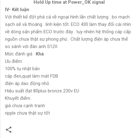
Hold Up time at Power_OK signal
IV- Kết luận
Với thiết kế đột phá cả về ngoại hình lẫn chất lượng . bo mạch
sạch sẽ và thoáng . linh kiện tốt. ECO 430 làm thay đổi cái nhìn
về dòng sản phẩm ECO trước đây . tuy nhiên hệ thống cáp cấp
nguồn chưa thật sự phong phú . Chất lượng điện áp chưa thể
so sánh với đàn anh S12II
Mức đánh giá :
Khá
Ưu điểm:
100% tụ nhật bản
cáp đen,quạt làm mát FDB
điện áp dao động nhỏ
Hiệu suất đạt 80plus bronze 230v EU
Khuyết điểm:
giá chưa cạnh tranh
ripple chưa thật sự tốt