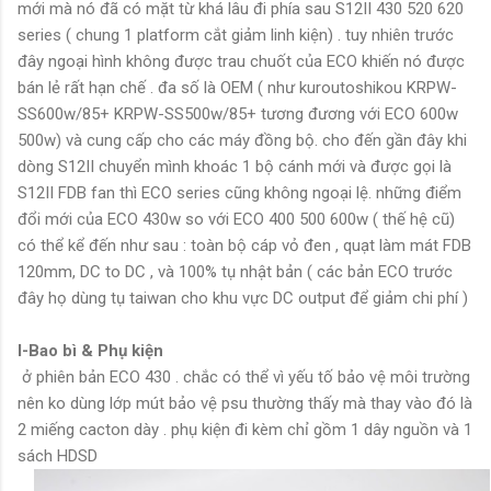
mới mà nó đã có mặt từ khá lâu đi phía sau S12II 430 520 620
series ( chung 1 platform cắt giảm linh kiện) . tuy nhiên trước
đây ngoại hình không được trau chuốt của ECO khiến nó được
bán lẻ rất hạn chế . đa số là OEM ( như kuroutoshikou KRPW-
SS600w/85+ KRPW-SS500w/85+ tương đương với ECO 600w
500w) và cung cấp cho các máy đồng bộ. cho đến gần đây khi
dòng S12II chuyển mình khoác 1 bộ cánh mới và được gọi là
S12II FDB fan thì ECO series cũng không ngoại lệ.
những điểm
đổi mới của ECO 430w so với ECO 400 500 600w ( thế hệ cũ)
có thể kể đến như sau : toàn bộ cáp vỏ đen , quạt làm mát FDB
120mm, DC to DC , và 100% tụ nhật bản ( các bản ECO trước
đây họ dùng tụ taiwan cho khu vực DC output để giảm chi phí )
I-Bao bì & Phụ kiện
ở phiên bản ECO 430 . chắc có thể vì yếu tố bảo vệ môi trường
nên ko dùng lớp mút bảo vệ psu thường thấy mà thay vào đó là
2 miếng cacton dày . phụ kiện đi kèm chỉ gồm 1 dây nguồn và 1
sách HDSD